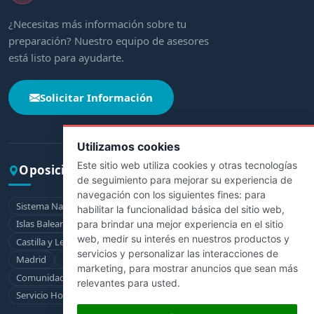
¿Necesitas más información sobre tu
preparación? Nuestro equipo de asesores
está listo para ayudarte.
Solicitar Información
Utilizamos cookies
Este sitio web utiliza cookies y otras tecnologías
Oposiciones por comunidad
de seguimiento para mejorar su experiencia de
navegación con los siguientes fines:
para
Sistema Nacional de Salud
Andalucía
Aragón
Asturias
habilitar la funcionalidad básica del sitio web
,
Islas Baleares
Canarias
Cantabria
Castilla-La Mancha
para brindar una mejor experiencia en el sitio
web
,
medir su interés en nuestros productos y
Castilla y León
Cataluña
Extremadura
Galicia
La Rioja
servicios y personalizar las interacciones de
Madrid
Murcia
Navarra
País Vasco
marketing
,
para mostrar anuncios que sean más
Comunidad Valenciana
Ceuta
Melilla
relevantes para usted
.
Servicio Hospitalario de la Defensa