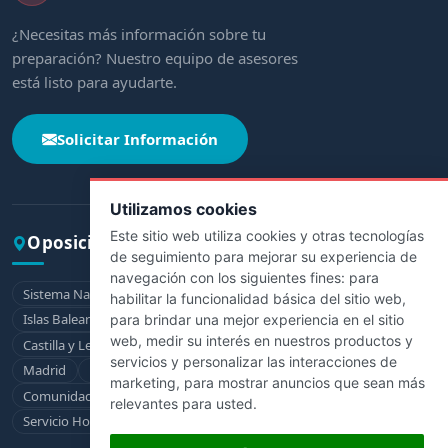
¿Necesitas más información sobre tu
preparación? Nuestro equipo de asesores
está listo para ayudarte.
Solicitar Información
Utilizamos cookies
Este sitio web utiliza cookies y otras tecnologías
Oposiciones por comunidad
de seguimiento para mejorar su experiencia de
navegación con los siguientes fines:
para
Sistema Nacional de Salud
Andalucía
Aragón
Asturias
habilitar la funcionalidad básica del sitio web
,
Islas Baleares
Canarias
Cantabria
Castilla-La Mancha
para brindar una mejor experiencia en el sitio
web
,
medir su interés en nuestros productos y
Castilla y León
Cataluña
Extremadura
Galicia
La Rioja
servicios y personalizar las interacciones de
Madrid
Murcia
Navarra
País Vasco
marketing
,
para mostrar anuncios que sean más
Comunidad Valenciana
Ceuta
Melilla
relevantes para usted
.
Servicio Hospitalario de la Defensa