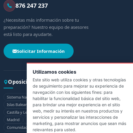
876 247 237
¿Necesitas más información sobre tu
preparación? Nuestro equipo de asesores
está listo para ayudarte.
Solicitar Información
Utilizamos cookies
Este sitio web utiliza cookies y otras tecnologías
Oposiciones por comunidad
de seguimiento para mejorar su experiencia de
navegación con los siguientes fines:
para
Sistema Nacional de Salud
Andalucía
Aragón
Asturias
habilitar la funcionalidad básica del sitio web
,
Islas Baleares
Canarias
Cantabria
Castilla-La Mancha
para brindar una mejor experiencia en el sitio
web
,
medir su interés en nuestros productos y
Castilla y León
Cataluña
Extremadura
Galicia
La Rioja
servicios y personalizar las interacciones de
Madrid
Murcia
Navarra
País Vasco
marketing
,
para mostrar anuncios que sean más
Comunidad Valenciana
Ceuta
Melilla
relevantes para usted
.