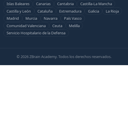
Islas Baleares
Canarias
Cantabria
Castilla-La Mancha
Castilla y León
Cataluña
Extremadura
Galicia
La Rioja
Madrid
Murcia
Navarra
País Vasco
Comunidad Valenciana
Ceuta
Melilla
Servicio Hospitalario de la Defensa
© 2026 ZBrain Academy. Todos los derechos reservados.