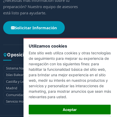
¿Necesitas más información sobre tu
preparación? Nuestro equipo de asesores
está listo para ayudarte.
Solicitar Información
Utilizamos cookies
Este sitio web utiliza cookies y otras tecnologías
Oposiciones por comunidad
de seguimiento para mejorar su experiencia de
navegación con los siguientes fines:
para
Sistema Nacional de Salud
Andalucía
Aragón
Asturias
habilitar la funcionalidad básica del sitio web
,
Islas Baleares
Canarias
Cantabria
Castilla-La Mancha
para brindar una mejor experiencia en el sitio
web
,
medir su interés en nuestros productos y
Castilla y León
Cataluña
Extremadura
Galicia
La Rioja
servicios y personalizar las interacciones de
Madrid
Murcia
Navarra
País Vasco
marketing
,
para mostrar anuncios que sean más
Comunidad Valenciana
Ceuta
Melilla
relevantes para usted
.
Servicio Hospitalario de la Defensa
Aceptar