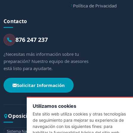
Política de Privacidad
Contacto
876 247 237
¿Necesitas más información sobre tu
preparación? Nuestro equipo de asesores
está listo para ayudarte.
Solicitar Información
Utilizamos cookies
Este sitio web utiliza cookies y otras tecnologías
Oposiciones por comunidad
de seguimiento para mejorar su experiencia de
navegación con los siguientes fines:
para
Sistema Nacional de Salud
Andalucía
Aragón
Asturias
habilitar la funcionalidad básica del sitio web
,