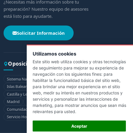
¿Necesitas más información sobre tu
preparación? Nuestro equipo de asesores
está listo para ayudarte.
Solicitar Información
Utilizamos cookies
Este sitio web utiliza cookies y otras tecnologías
Oposiciones por comunidad
de seguimiento para mejorar su experiencia de
navegación con los siguientes fines:
para
Sistema Nacional de Salud
Andalucía
Aragón
Asturias
habilitar la funcionalidad básica del sitio web
,
Islas Baleares
Canarias
Cantabria
Castilla-La Mancha
para brindar una mejor experiencia en el sitio
web
,
medir su interés en nuestros productos y
Castilla y León
Cataluña
Extremadura
Galicia
La Rioja
servicios y personalizar las interacciones de
Madrid
Murcia
Navarra
País Vasco
marketing
,
para mostrar anuncios que sean más
Comunidad Valenciana
Ceuta
Melilla
relevantes para usted
.
Servicio Hospitalario de la Defensa
Aceptar