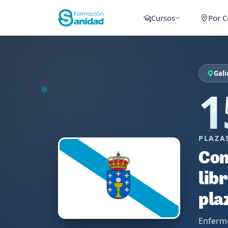
Cursos
Por 
Gali
1
PLAZA
Con
lib
pla
Enferme