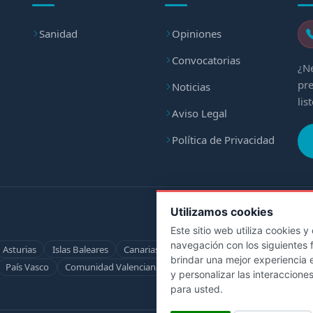
Sanidad
Opiniones
Convocatorias
¿Ne
pre
Noticias
lis
Aviso Legal
Política de Privacidad
Utilizamos cookies
Este sitio web utiliza cookies 
navegación con los siguientes 
Asturias
Islas Baleares
Canarias
Cantabria
Castilla-La Mancha
brindar una mejor experiencia e
País Vasco
Comunidad Valenciana
Ceuta
Melilla
Servicio Hosp
y personalizar las interaccione
para usted
.