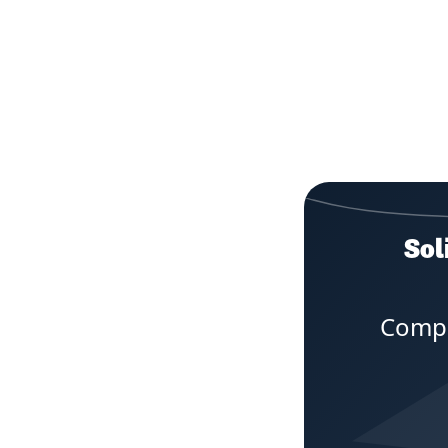
Sol
Compl