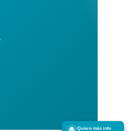
a
Quiero más info
Quiero más info