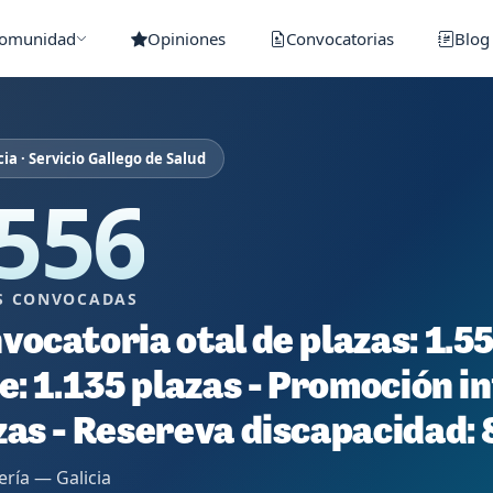
Comunidad
Opiniones
Convocatorias
Blog
cia · Servicio Gallego de Salud
556
S CONVOCADAS
vocatoria otal de plazas: 1.5
re: 1.135 plazas - Promoción i
zas - Resereva discapacidad: 
ría — Galicia