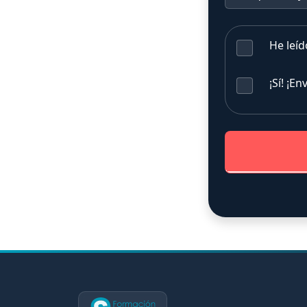
He leíd
¡Sí! ¡E