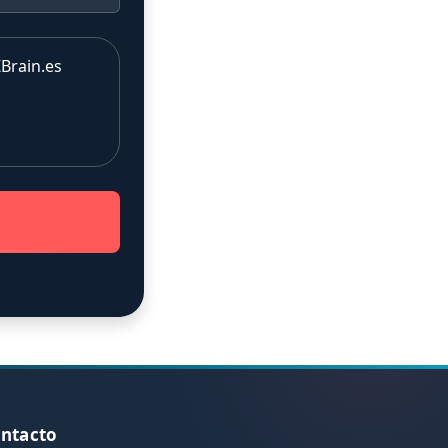
Brain.es
ntacto