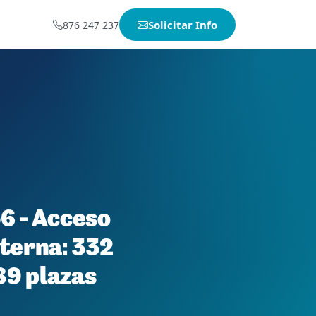
Solicitar Info
876 247 237
56 - Acceso
nterna: 332
89 plazas