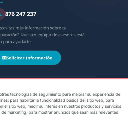
876 247 237
cesitas más información sobre tu
paración? Nuestro equipo de asesores está
to para ayudarte.
Solicitar Información
y otras tecnologías de seguimiento para mejorar su experiencia de
fines:
para habilitar la funcionalidad básica del sitio web
,
para
Castilla y León
Cataluña
Extremadura
n el sitio web
,
medir su interés en nuestros productos y servicios
italario de la Defensa
s de marketing
,
para mostrar anuncios que sean más relevantes