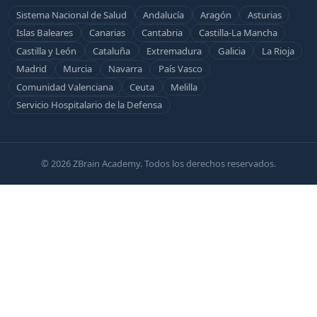
Sistema Nacional de Salud
Andalucía
Aragón
Asturias
Islas Baleares
Canarias
Cantabria
Castilla-La Mancha
Castilla y León
Cataluña
Extremadura
Galicia
La Rioja
Madrid
Murcia
Navarra
País Vasco
Comunidad Valenciana
Ceuta
Melilla
Servicio Hospitalario de la Defensa
© 2026 ZBrain Academy. Todos los derechos reservados.