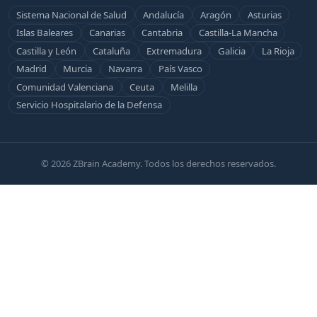
Sistema Nacional de Salud
Andalucía
Aragón
Asturias
Islas Baleares
Canarias
Cantabria
Castilla-La Mancha
Castilla y León
Cataluña
Extremadura
Galicia
La Rioja
Madrid
Murcia
Navarra
País Vasco
Comunidad Valenciana
Ceuta
Melilla
Servicio Hospitalario de la Defensa
© 2026 ZBrain Academy. Todos los derechos reservados.