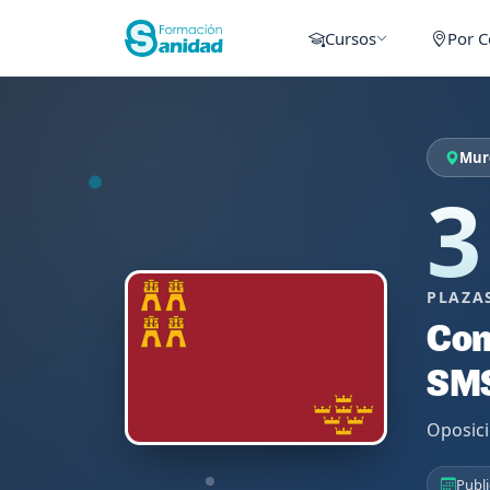
Cursos
Por 
Murc
3
PLAZA
Con
SM
Oposici
Publi