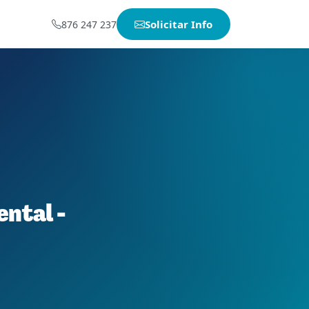
Solicitar Info
876 247 237
ntal -