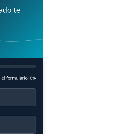
ado te
 el formulario:
0%