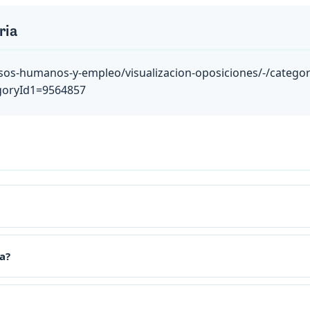
ria
os-humanos-y-empleo/visualizacion-oposiciones/-/categor
goryId1=9564857
a?