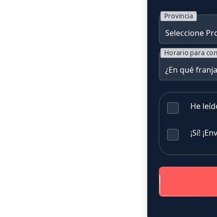
Provincia
Horario para con
He leíd
¡Sí! ¡E