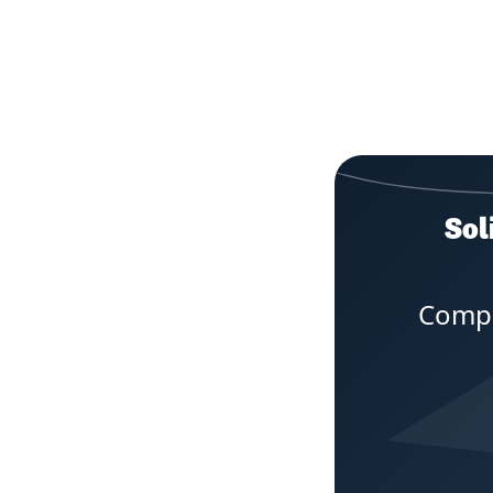
Sol
Compl