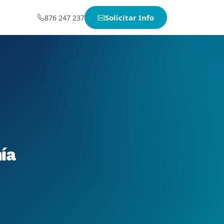
Solicitar Info
876 247 237
ía