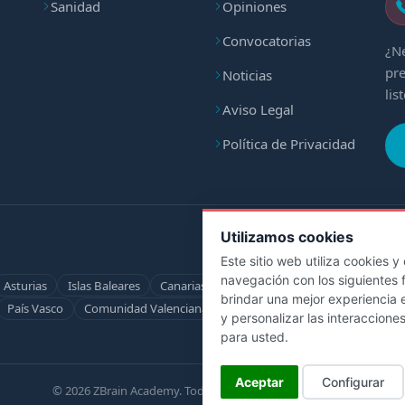
Sanidad
Opiniones
Convocatorias
¿Ne
pre
Noticias
lis
Aviso Legal
Política de Privacidad
Utilizamos cookies
Este sitio web utiliza cookies 
navegación con los siguientes 
Asturias
Islas Baleares
Canarias
Cantabria
Castilla-La Mancha
brindar una mejor experiencia e
País Vasco
Comunidad Valenciana
Ceuta
Melilla
Servicio Hosp
y personalizar las interaccione
para usted
.
Aceptar
Configurar
© 2026 ZBrain Academy. Todos los derechos reservados.