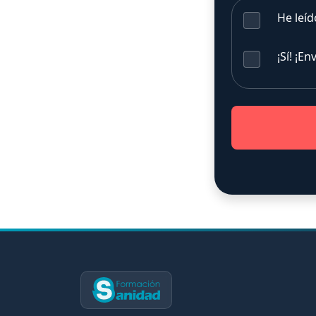
He leíd
¡Sí! ¡E