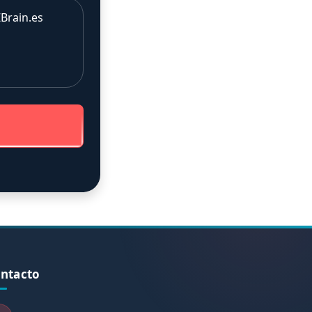
Brain.es
ntacto