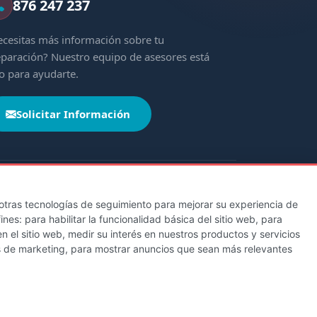
876 247 237
cesitas más información sobre tu
paración? Nuestro equipo de asesores está
to para ayudarte.
Solicitar Información
y otras tecnologías de seguimiento para mejorar su experiencia de
fines:
para habilitar la funcionalidad básica del sitio web
,
para
Castilla y León
Cataluña
Extremadura
n el sitio web
,
medir su interés en nuestros productos y servicios
italario de la Defensa
s de marketing
,
para mostrar anuncios que sean más relevantes