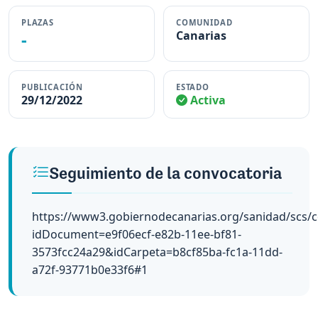
PLAZAS
COMUNIDAD
-
Canarias
PUBLICACIÓN
ESTADO
29/12/2022
Activa
Seguimiento de la convocatoria
https://www3.gobiernodecanarias.org/sanidad/scs/c
idDocument=e9f06ecf-e82b-11ee-bf81-
3573fcc24a29&idCarpeta=b8cf85ba-fc1a-11dd-
a72f-93771b0e33f6#1