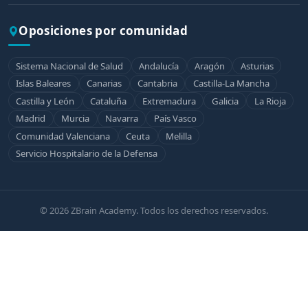
Oposiciones por comunidad
Sistema Nacional de Salud
Andalucía
Aragón
Asturias
Islas Baleares
Canarias
Cantabria
Castilla-La Mancha
Castilla y León
Cataluña
Extremadura
Galicia
La Rioja
Madrid
Murcia
Navarra
País Vasco
Comunidad Valenciana
Ceuta
Melilla
Servicio Hospitalario de la Defensa
© 2026 ZBrain Academy. Todos los derechos reservados.