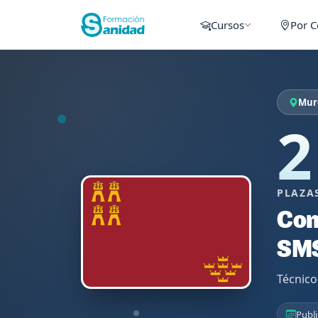
Cursos
Por 
Murc
2
PLAZA
Con
SM
Técnico
Publi