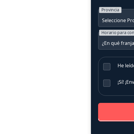
Provincia
Horario para con
He leíd
¡Sí! ¡E