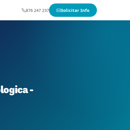
Solicitar Info
876 247 237
logica -