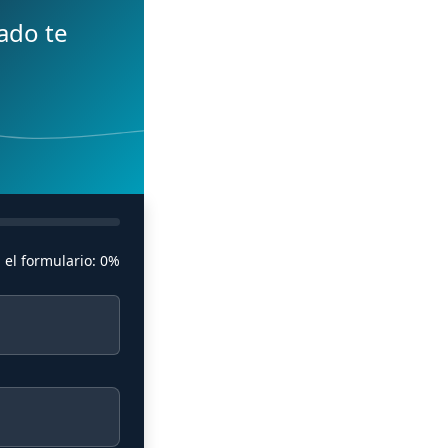
ado te
 el formulario:
0%