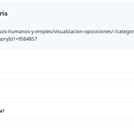
ria
os-humanos-y-empleo/visualizacion-oposiciones/-/categor
goryId1=9564857
a?