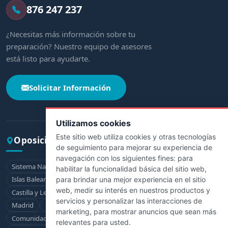
876 247 237
¿Necesitas más información sobre tu
preparación? Nuestro equipo de asesores
está listo para ayudarte.
Solicitar Información
Utilizamos cookies
Este sitio web utiliza cookies y otras tecnologías
Oposiciones por comunidad
de seguimiento para mejorar su experiencia de
navegación con los siguientes fines:
para
Sistema Nacional de Salud
Andalucía
Aragón
Asturias
habilitar la funcionalidad básica del sitio web
,
Islas Baleares
Canarias
Cantabria
Castilla-La Mancha
para brindar una mejor experiencia en el sitio
web
,
medir su interés en nuestros productos y
Castilla y León
Cataluña
Extremadura
Galicia
La Rioja
servicios y personalizar las interacciones de
Madrid
Murcia
Navarra
País Vasco
marketing
,
para mostrar anuncios que sean más
Comunidad Valenciana
Ceuta
Melilla
relevantes para usted
.