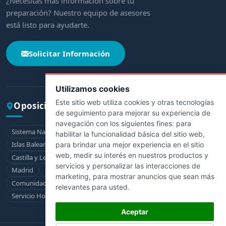
¿Necesitas más información sobre tu
preparación? Nuestro equipo de asesores
está listo para ayudarte.
Solicitar Información
Utilizamos cookies
Este sitio web utiliza cookies y otras tecnologías
Oposiciones por comunidad
de seguimiento para mejorar su experiencia de
navegación con los siguientes fines:
para
Sistema Nacional de Salud
Andalucía
Aragón
Asturias
habilitar la funcionalidad básica del sitio web
,
Islas Baleares
Canarias
Cantabria
Castilla-La Mancha
para brindar una mejor experiencia en el sitio
web
,
medir su interés en nuestros productos y
Castilla y León
Cataluña
Extremadura
Galicia
La Rioja
servicios y personalizar las interacciones de
Madrid
Murcia
Navarra
País Vasco
marketing
,
para mostrar anuncios que sean más
Comunidad Valenciana
Ceuta
Melilla
relevantes para usted
.
Servicio Hospitalario de la Defensa
Aceptar