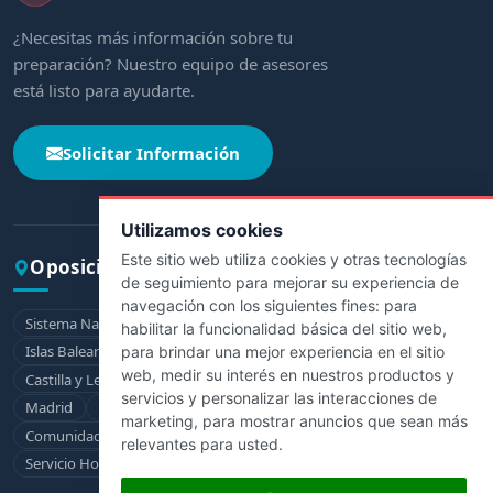
¿Necesitas más información sobre tu
preparación? Nuestro equipo de asesores
está listo para ayudarte.
Solicitar Información
Utilizamos cookies
Este sitio web utiliza cookies y otras tecnologías
Oposiciones por comunidad
de seguimiento para mejorar su experiencia de
navegación con los siguientes fines:
para
Sistema Nacional de Salud
Andalucía
Aragón
Asturias
habilitar la funcionalidad básica del sitio web
,
Islas Baleares
Canarias
Cantabria
Castilla-La Mancha
para brindar una mejor experiencia en el sitio
web
,
medir su interés en nuestros productos y
Castilla y León
Cataluña
Extremadura
Galicia
La Rioja
servicios y personalizar las interacciones de
Madrid
Murcia
Navarra
País Vasco
marketing
,
para mostrar anuncios que sean más
Comunidad Valenciana
Ceuta
Melilla
relevantes para usted
.
Servicio Hospitalario de la Defensa