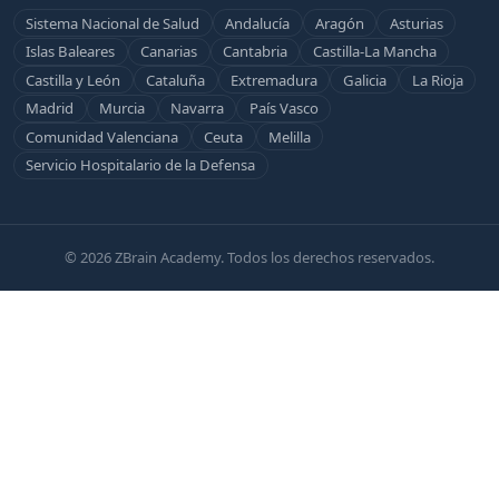
Sistema Nacional de Salud
Andalucía
Aragón
Asturias
Islas Baleares
Canarias
Cantabria
Castilla-La Mancha
Castilla y León
Cataluña
Extremadura
Galicia
La Rioja
Madrid
Murcia
Navarra
País Vasco
Comunidad Valenciana
Ceuta
Melilla
Servicio Hospitalario de la Defensa
© 2026 ZBrain Academy. Todos los derechos reservados.