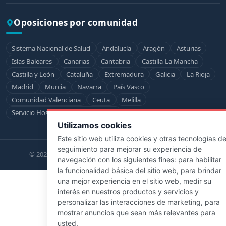
Oposiciones por comunidad
Sistema Nacional de Salud
Andalucía
Aragón
Asturias
Islas Baleares
Canarias
Cantabria
Castilla-La Mancha
Castilla y León
Cataluña
Extremadura
Galicia
La Rioja
Madrid
Murcia
Navarra
País Vasco
Comunidad Valenciana
Ceuta
Melilla
Servicio Hospitalario de la Defensa
Utilizamos cookies
Este sitio web utiliza cookies y otras tecnologías d
seguimiento para mejorar su experiencia de
© 2026 ZBrain Academy. Todos los derechos reservados.
navegación con los siguientes fines:
para habilitar
la funcionalidad básica del sitio web
,
para brindar
una mejor experiencia en el sitio web
,
medir su
interés en nuestros productos y servicios y
personalizar las interacciones de marketing
,
para
mostrar anuncios que sean más relevantes para
usted
.