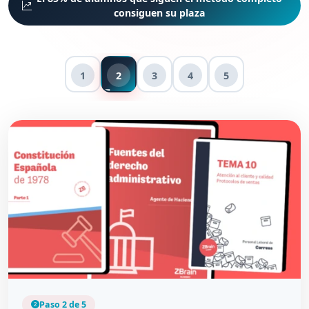
consiguen su plaza
1
2
3
4
5
Paso 2 de 5