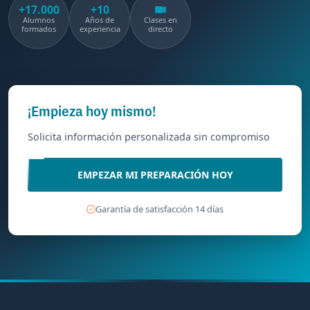
+17.000
+10
Alumnos
Años de
Clases en
formados
experiencia
directo
¡Empieza hoy mismo!
Solicita información personalizada sin compromiso
EMPEZAR MI PREPARACIÓN HOY
Garantía de satisfacción 14 días