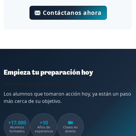
Contáctanos ahora
Empieza tu preparación hoy
¡Da el paso decisivo hacia tu plaza!
Los alumnos que tomaron acción hoy, ya están un paso
más cerca de su objetivo.
+17.000
+10
Alumnos
Años de
Clases en
formados
experiencia
directo