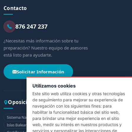
Contacto
876 247 237
¿Necesitas más información sobre tu
preparación? Nuestro equipo de asesores
está listo para ayudarte.
Solicitar Información
Utilizamos cookies
Este sitio web utiliza cookies y otras tecnologías
de seguimiento para mejorar su experiencia de
Oposiciones por comunidad
navegación con los siguientes fines:
para
habilitar la funcionalidad básica del sitio web
,
Sistema Nacional de Salud
Andalucía
Aragón
Asturias
para brindar una mejor experiencia en el sitio
web
,
medir su interés en nuestros productos y
Islas Baleares
Canarias
Cantabria
Castilla-La Mancha
servicios y personalizar las interacciones de