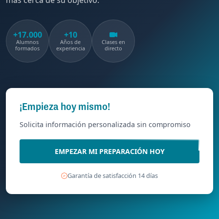
más cerca de su objetivo.
+17.000
+10
Alumnos
Años de
Clases en
formados
experiencia
directo
¡Empieza hoy mismo!
Solicita información personalizada sin compromiso
EMPEZAR MI PREPARACIÓN HOY
Garantía de satisfacción 14 días