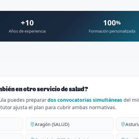
+10
100
%
Años de experiencia
Formación personalizada
bién en otro servicio de salud?
ula puedes preparar
dos convocatorias simultáneas
del mi
 tutor ajusta el plan para cubrir ambas normativas.
Aragón (SALUD)
Asturi