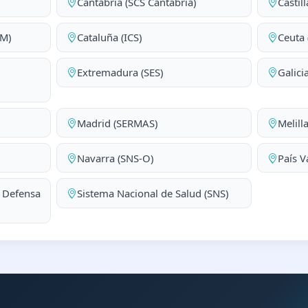
Cantabria (SCS Cantabria)
Castil
AM)
Cataluña (ICS)
Ceuta 
Extremadura (SES)
Galici
Madrid (SERMAS)
Melill
Navarra (SNS-O)
País V
a Defensa
Sistema Nacional de Salud (SNS)