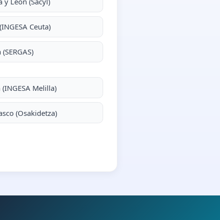
la y León (Sacyl)
(INGESA Ceuta)
a (SERGAS)
a (INGESA Melilla)
asco (Osakidetza)