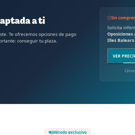
Sin compro
aptada a ti
Solicita info
oste. Te ofrecemos opciones de pago
Oposiciones A
Illes Balears
rtante: conseguir tu plaza.
VER PRECI
Ase
Método exclusivo