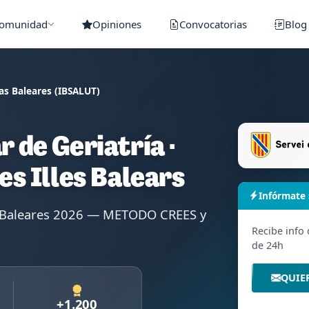
Comunidad
Opiniones
Convocatorias
Blog
las Baleares (IBSALUT)
r de Geriatría ·
les Illes Balears
Infórmate
las Baleares 2026 — METODO CREES y
Recibe info
de 24h
QUIE
+1.200