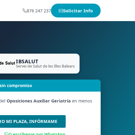
Solicitar Info
876 247 237
IBSALUT
Servei de Salut de les Illes Balears
 sin compromiso
 del
Oposiciones Auxiliar Geriatría
en menos
RO MI PLAZA, INFÓRMAME
O escríbenos por WhatsApp