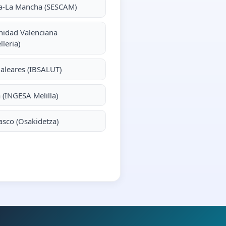
la-La Mancha (SESCAM)
idad Valenciana
lleria)
Baleares (IBSALUT)
a (INGESA Melilla)
asco (Osakidetza)