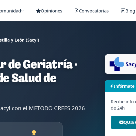
Comunidad
Opiniones
Convocatorias
Blog
stilla y León (Sacyl)
r de Geriatría ·
de Salud de
Infórmate
Recibe info
l Sacyl con el METODO CREES 2026
de 24h
QUIE