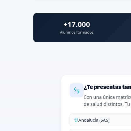
+17.000
Alumnos formados
¿Te presentas tam
Con una única matríc
de salud distintos. Tu
Andalucía (SAS)