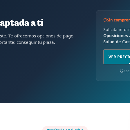
Sin compro
aptada a ti
Solicita info
oste. Te ofrecemos opciones de pago
Oposiciones 
Salud de Cast
rtante: conseguir tu plaza.
VER PRECI
Ase