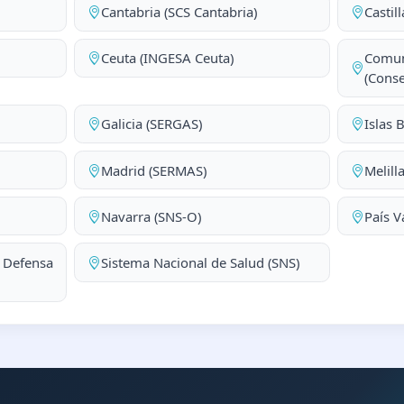
Cantabria (SCS Cantabria)
Castil
Ceuta (INGESA Ceuta)
Comun
(Conse
Galicia (SERGAS)
Islas 
Madrid (SERMAS)
Melill
Navarra (SNS-O)
País V
a Defensa
Sistema Nacional de Salud (SNS)