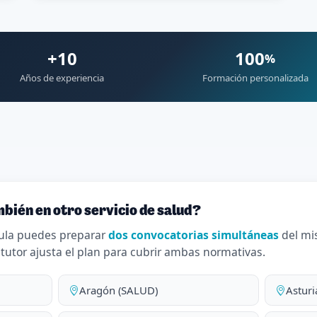
+10
100
%
Años de experiencia
Formación personalizada
bién en otro servicio de salud?
ula puedes preparar
dos convocatorias simultáneas
del mi
 tutor ajusta el plan para cubrir ambas normativas.
Aragón (SALUD)
Asturi