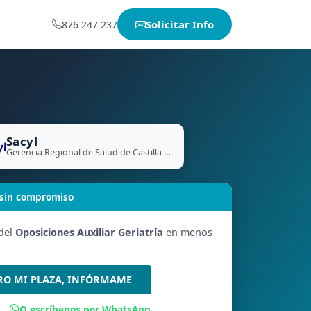
Solicitar Info
876 247 237
Sacyl
Gerencia Regional de Salud de Castilla y León
 sin compromiso
 del
Oposiciones Auxiliar Geriatría
en menos
RO MI PLAZA, INFÓRMAME
O escríbenos por WhatsApp