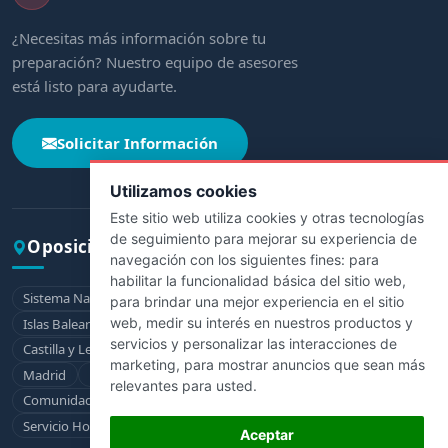
¿Necesitas más información sobre tu
preparación? Nuestro equipo de asesores
está listo para ayudarte.
Solicitar Información
Utilizamos cookies
Este sitio web utiliza cookies y otras tecnologías
de seguimiento para mejorar su experiencia de
Oposiciones por comunidad
navegación con los siguientes fines:
para
habilitar la funcionalidad básica del sitio web
,
Sistema Nacional de Salud
Andalucía
Aragón
Asturias
para brindar una mejor experiencia en el sitio
web
,
medir su interés en nuestros productos y
Islas Baleares
Canarias
Cantabria
Castilla-La Mancha
servicios y personalizar las interacciones de
Castilla y León
Cataluña
Extremadura
Galicia
La Rioja
marketing
,
para mostrar anuncios que sean más
Madrid
Murcia
Navarra
País Vasco
relevantes para usted
.
Comunidad Valenciana
Ceuta
Melilla
Servicio Hospitalario de la Defensa
Aceptar