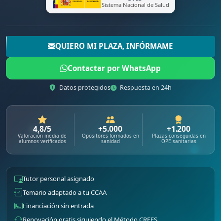
Sistema Nacional de Salud
QUIERO MI PLAZA, INFÓRMAME
Contactar por WhatsApp
Datos protegidos
Respuesta en 24h
4,8/5
+5.000
+1.200
Valoración media de
Opositores formados en
Plazas conseguidas en
alumnos verificados
sanidad
OPE sanitarias
Tutor personal asignado
Temario adaptado a tu CCAA
Financiación sin entrada
Renovación gratis siguiendo el Método CREES