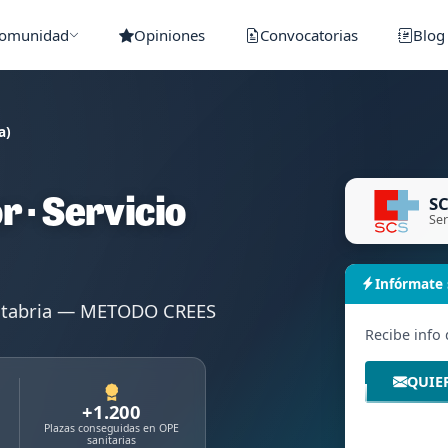
Comunidad
Opiniones
Convocatorias
Blog
a)
SC
 · Servicio
Ser
Infórmate
antabria — METODO CREES
Recibe info
QUIE
+1.200
Plazas conseguidas en OPE
sanitarias