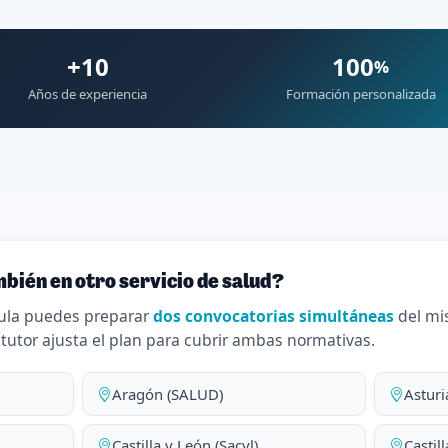
+10
100
%
Años de experiencia
Formación personalizada
bién en otro servicio de salud?
ula puedes preparar
dos convocatorias simultáneas
del mi
 tutor ajusta el plan para cubrir ambas normativas.
Aragón (SALUD)
Asturi
Castilla y León (Sacyl)
Castil