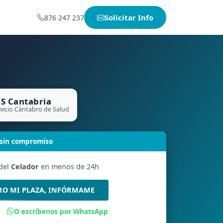
Solicitar Info
876 247 237
S Cantabria
vicio Cántabro de Salud
 sin compromiso
 del
Celador
en menos de 24h
RO MI PLAZA, INFÓRMAME
O escríbenos por WhatsApp