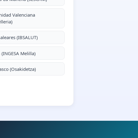
idad Valenciana
lleria)
Baleares (IBSALUT)
a (INGESA Melilla)
asco (Osakidetza)