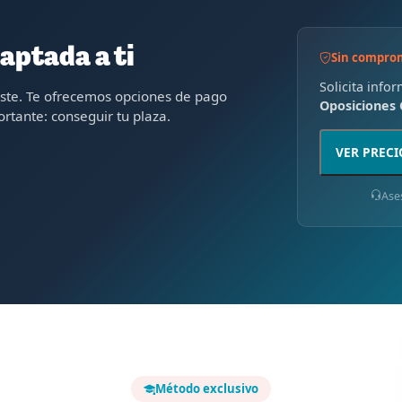
aptada a ti
Sin compro
Solicita info
oste. Te ofrecemos opciones de pago
Oposiciones 
rtante: conseguir tu plaza.
VER PRECI
Ase
Método exclusivo