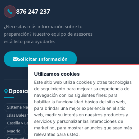
876 247 237
¿Necesitas más información sobre tu
preparación? Nuestro equipo de asesores
está listo para ayudarte.
Solicitar Información
Utilizamos cookies
Este sitio web utiliza cookies y otras tecnologías
de seguimiento para mejorar su experiencia de
Oposiciones por comunidad
navegación con los siguientes fines:
para
habilitar la funcionalidad básica del sitio web
,
Sistema Nacional de Salud
Andalucía
Aragón
Asturias
para brindar una mejor experiencia en el sitio
web
,
medir su interés en nuestros productos y
Islas Baleares
Canarias
Cantabria
Castilla-La Mancha
servicios y personalizar las interacciones de
Castilla y León
Cataluña
Extremadura
Galicia
La Rioja
marketing
,
para mostrar anuncios que sean más
Madrid
Murcia
Navarra
País Vasco
relevantes para usted
.
Comunidad Valenciana
Ceuta
Melilla