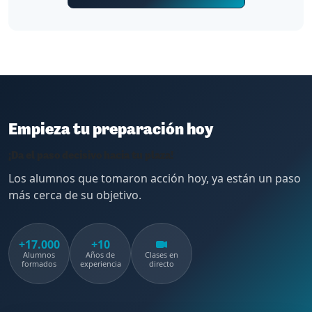
Empieza tu preparación hoy
¡Da el paso decisivo hacia tu plaza!
Los alumnos que tomaron acción hoy, ya están un paso
más cerca de su objetivo.
+17.000
+10
Alumnos
Años de
Clases en
formados
experiencia
directo