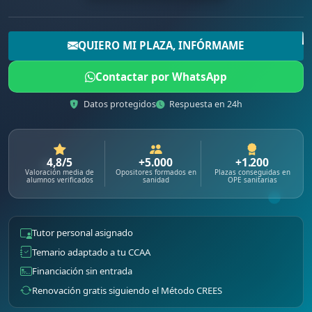
QUIERO MI PLAZA, INFÓRMAME
Contactar por WhatsApp
Datos protegidos
Respuesta en 24h
4,8/5
+5.000
+1.200
Valoración media de
Opositores formados en
Plazas conseguidas en
alumnos verificados
sanidad
OPE sanitarias
Tutor personal asignado
Temario adaptado a tu CCAA
Financiación sin entrada
Renovación gratis siguiendo el Método CREES