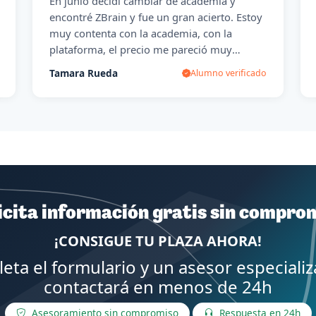
En junio decidí cambiar de academia y
encontré ZBrain y fue un gran acierto. Estoy
muy contenta con la academia, con la
plataforma, el precio me pareció muy
razonable, ya que estuve mirando en
Tamara Rueda
Alumno verificado
muchos sitios y eran precios abusivos, pero
en especial estoy encantada de haber
podido conocer a mi profesor y tutor. Es un
gran profesional pero sobre todo gran
persona. Es muy difícil encontrar personas
que se vuelquen tanto en ayudarte a
conseguir tus objetivos... Siempre le estaré
agradecida. Preparar una oposición es muy
icita información gratis sin compro
duro pero aquí he encontrado una gran
ayuda y mucha motivación.
¡CONSIGUE TU PLAZA AHORA!
eta el formulario y un asesor especializ
contactará en menos de 24h
Asesoramiento sin compromiso
Respuesta en 24h