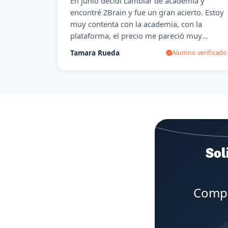
En junio decidí cambiar de academia y
encontré ZBrain y fue un gran acierto. Estoy
muy contenta con la academia, con la
plataforma, el precio me pareció muy
razonable, ya que estuve mirando en
Tamara Rueda
Alumno verificado
muchos sitios y eran precios abusivos, pero
en especial estoy encantada de haber
podido conocer a mi profesor y tutor. Es un
gran profesional pero sobre todo gran
persona. Es muy difícil encontrar personas
que se vuelquen tanto en ayudarte a
conseguir tus objetivos... Siempre le estaré
agradecida. Preparar una oposición es muy
Sol
duro pero aquí he encontrado una gran
ayuda y mucha motivación.
Compl