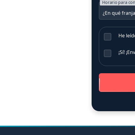
Horario para con
He leíd
¡Sí! ¡E