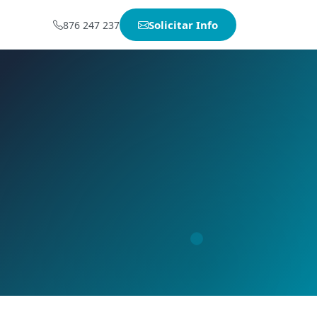
Solicitar Info
876 247 237