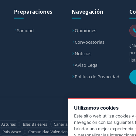
Preparaciones
Navegación
Co
Sanidad
Opiniones
Convocatorias
¿Ne
pre
Noticias
lis
Aviso Legal
Política de Privacidad
Utilizamos cookies
Este sitio web utiliza cookies 
navegación con los siguientes 
Asturias
Islas Baleares
Canarias
Cantabria
Castilla-La Mancha
brindar una mejor experiencia e
País Vasco
Comunidad Valenciana
Ceuta
Melilla
Servicio Hosp
y personalizar las interaccione