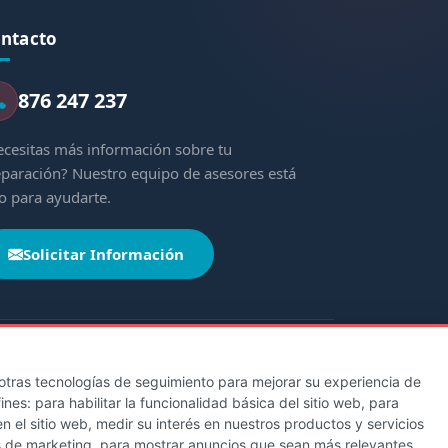
ntacto
876 247 237
cesitas más información sobre tu
paración? Nuestro equipo de asesores está
to para ayudarte.
Solicitar Información
y otras tecnologías de seguimiento para mejorar su experiencia de
fines:
para habilitar la funcionalidad básica del sitio web
,
para
Castilla y León
Cataluña
Extremadura
n el sitio web
,
medir su interés en nuestros productos y servicios
italario de la Defensa
s de marketing
,
para mostrar anuncios que sean más relevantes