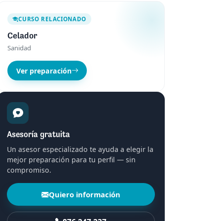
CURSO RELACIONADO
Celador
Sanidad
Ver preparación
Asesoría gratuita
Un asesor especializado te ayuda a elegir la
mejor preparación para tu perfil — sin
compromiso.
Quiero información