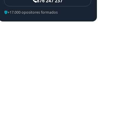
876 247 237
+17.000 opositores formados