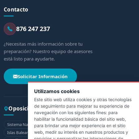
Contacto
876 247 237
¿Necesitas más información sobre tu
preparación? Nuestro equipo de asesores
está listo para ayudarte.
Solicitar Información
Utilizamos cookies
Este sitio web utiliza cookies y otras tecnologías
de seguimiento para mejorar su experiencia de
Oposiciones por comunidad
navegación con los siguientes fines:
para
habilitar la funcionalidad básica del sitio web
,
Sistema Nacional de Salud
Andalucía
Aragón
Asturias
para brindar una mejor experiencia en el sitio
web
,
medir su interés en nuestros productos y
Islas Baleares
Canarias
Cantabria
Castilla-La Mancha
servicios y personalizar las interacciones de