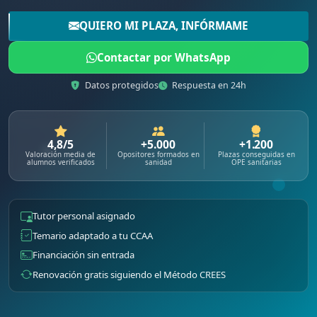
QUIERO MI PLAZA, INFÓRMAME
Contactar por WhatsApp
Datos protegidos
Respuesta en 24h
4,8/5
+5.000
+1.200
Valoración media de
Opositores formados en
Plazas conseguidas en
alumnos verificados
sanidad
OPE sanitarias
Tutor personal asignado
Temario adaptado a tu CCAA
Financiación sin entrada
Renovación gratis siguiendo el Método CREES