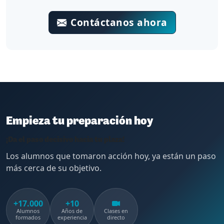
Contáctanos ahora
Empieza tu preparación hoy
¡Da el paso decisivo hacia tu plaza!
Los alumnos que tomaron acción hoy, ya están un paso
más cerca de su objetivo.
+17.000
+10
Alumnos
Años de
Clases en
formados
experiencia
directo