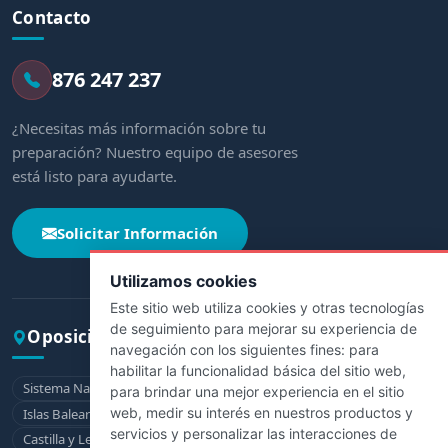
Contacto
876 247 237
¿Necesitas más información sobre tu
preparación? Nuestro equipo de asesores
está listo para ayudarte.
Solicitar Información
Utilizamos cookies
Este sitio web utiliza cookies y otras tecnologías
de seguimiento para mejorar su experiencia de
Oposiciones por comunidad
navegación con los siguientes fines:
para
habilitar la funcionalidad básica del sitio web
,
Sistema Nacional de Salud
Andalucía
Aragón
Asturias
para brindar una mejor experiencia en el sitio
web
,
medir su interés en nuestros productos y
Islas Baleares
Canarias
Cantabria
Castilla-La Mancha
servicios y personalizar las interacciones de
Castilla y León
Cataluña
Extremadura
Galicia
La Rioja