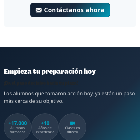
Contáctanos ahora
Empieza tu preparación hoy
¡Da el paso decisivo hacia tu plaza!
Los alumnos que tomaron acción hoy, ya están un paso
más cerca de su objetivo.
+17.000
+10
Alumnos
Años de
Clases en
formados
experiencia
directo