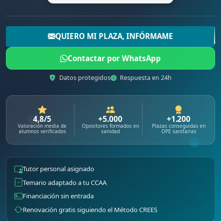
QUIERO MI PLAZA, INFÓRMAME
Contactar por WhatsApp
Datos protegidos
Respuesta en 24h
4,8/5
+5.000
+1.200
Valoración media de
Opositores formados en
Plazas conseguidas en
alumnos verificados
sanidad
OPE sanitarias
Tutor personal asignado
Temario adaptado a tu CCAA
Financiación sin entrada
Renovación gratis siguiendo el Método CREES