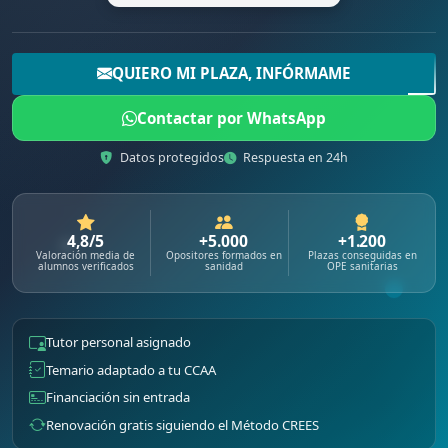
QUIERO MI PLAZA, INFÓRMAME
Contactar por WhatsApp
Datos protegidos
Respuesta en 24h
4,8/5
+5.000
+1.200
Valoración media de
Opositores formados en
Plazas conseguidas en
alumnos verificados
sanidad
OPE sanitarias
Tutor personal asignado
Temario adaptado a tu CCAA
Financiación sin entrada
Renovación gratis siguiendo el Método CREES