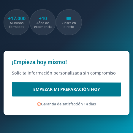
+17.000
+10
Alumnos
Años de
Clases en
formados
experiencia
directo
¡Empieza hoy mismo!
Solicita información personalizada sin compromiso
EMPEZAR MI PREPARACIÓN HOY
Garantía de satisfacción 14 días