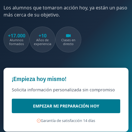
Los alumnos que tomaron acción hoy, ya están un paso
más cerca de su objetivo.
+17.000
+10
Alumnos
Años de
Clases en
formados
experiencia
directo
¡Empieza hoy mismo!
Solicita información personalizada sin compromiso
EMPEZAR MI PREPARACIÓN HOY
Garantía de satisfacción 14 días