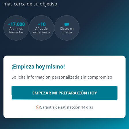
más cerca de su objetivo.
+17.000
+10
Alumnos
Años de
Clases en
formados
experiencia
directo
¡Empieza hoy mismo!
Solicita información personalizada sin compromiso
EMPEZAR MI PREPARACIÓN HOY
Garantía de satisfacción 14 días