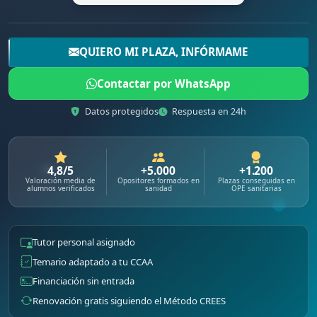
QUIERO MI PLAZA, INFÓRMAME
Contactar por WhatsApp
Datos protegidos
Respuesta en 24h
4,8/5
+5.000
+1.200
Valoración media de
Opositores formados en
Plazas conseguidas en
alumnos verificados
sanidad
OPE sanitarias
Tutor personal asignado
Temario adaptado a tu CCAA
Financiación sin entrada
Renovación gratis siguiendo el Método CREES