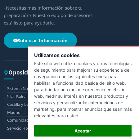
¿Necesitas más información sobre tu
preparación? Nuestro equipo de asesores
está listo para ayudarte.
Solicitar Información
Utilizamos cookies
Este sitio web utiliza cookies y otras tecnologías
de seguimiento para mejorar su experiencia de
Oposiciones por comunidad
navegación con los siguientes fines:
para
habilitar la funcionalidad básica del sitio web
,
Sistema Nacional de Salud
Andalucía
Aragón
Asturias
para brindar una mejor experiencia en el sitio
web
,
medir su interés en nuestros productos y
Islas Baleares
Canarias
Cantabria
Castilla-La Mancha
servicios y personalizar las interacciones de
Castilla y León
Cataluña
Extremadura
Galicia
La Rioja
marketing
,
para mostrar anuncios que sean más
Madrid
Murcia
Navarra
País Vasco
relevantes para usted
.
Comunidad Valenciana
Ceuta
Melilla
Servicio Hospitalario de la Defensa
Aceptar