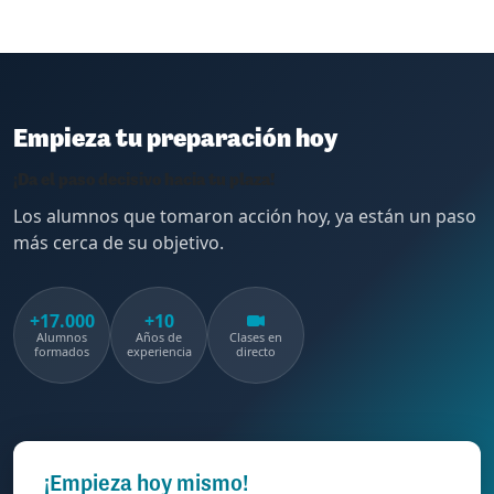
Empieza tu preparación hoy
¡Da el paso decisivo hacia tu plaza!
Los alumnos que tomaron acción hoy, ya están un paso
más cerca de su objetivo.
+17.000
+10
Alumnos
Años de
Clases en
formados
experiencia
directo
¡Empieza hoy mismo!