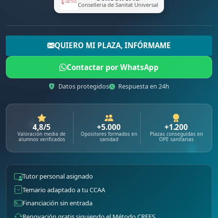
Conselleria de Sanitat Universal
QUIERO MI PLAZA, INFÓRMAME
Contactar por WhatsApp
Datos protegidos
Respuesta en 24h
4,8/5
+5.000
+1.200
Valoración media de
Opositores formados en
Plazas conseguidas en
alumnos verificados
sanidad
OPE sanitarias
Tutor personal asignado
Temario adaptado a tu CCAA
Financiación sin entrada
Renovación gratis siguiendo el Método CREES