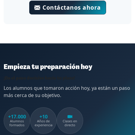
Contáctanos ahora
Empieza tu preparación hoy
¡Da el paso decisivo hacia tu plaza!
Los alumnos que tomaron acción hoy, ya están un paso
más cerca de su objetivo.
+17.000
+10
Alumnos
Años de
Clases en
formados
experiencia
directo