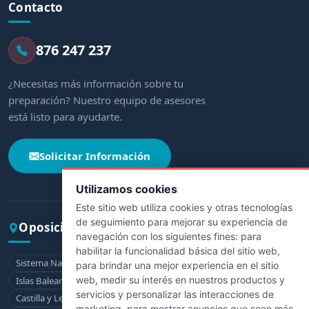
Contacto
876 247 237
¿Necesitas más información sobre tu
preparación? Nuestro equipo de asesores
está listo para ayudarte.
Solicitar Información
Utilizamos cookies
Este sitio web utiliza cookies y otras tecnologías
de seguimiento para mejorar su experiencia de
Oposiciones por comunidad
navegación con los siguientes fines:
para
habilitar la funcionalidad básica del sitio web
,
Sistema Nacional de Salud
Andalucía
Aragón
Asturias
para brindar una mejor experiencia en el sitio
web
,
medir su interés en nuestros productos y
Islas Baleares
Canarias
Cantabria
Castilla-La Mancha
servicios y personalizar las interacciones de
Castilla y León
Cataluña
Extremadura
Galicia
La Rioja
marketing
,
para mostrar anuncios que sean más