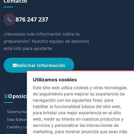
Contacto
876 247 237
¿Necesitas más información sobre tu
preparación? Nuestro equipo de asesores
está listo para ayudarte.
Solicitar Información
Utilizamos cookies
Este sitio web utiliza cookies y otras tecnologías
de seguimiento para mejorar su experiencia de
Oposiciones por comunidad
navegación con los siguientes fines:
para
habilitar la funcionalidad básica del sitio web
,
Sistema Nacional de Salud
Andalucía
Aragón
Asturias
para brindar una mejor experiencia en el sitio
web
,
medir su interés en nuestros productos y
Islas Baleares
Canarias
Cantabria
Castilla-La Mancha
servicios y personalizar las interacciones de
Castilla y León
Cataluña
Extremadura
Galicia
La Rioja
marketing
,
para mostrar anuncios que sean más