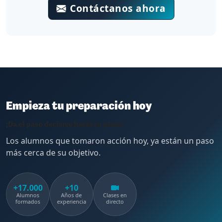
Contáctanos ahora
Empieza tu preparación hoy
¡Da el paso decisivo hacia tu plaza!
Los alumnos que tomaron acción hoy, ya están un paso
más cerca de su objetivo.
+17.000
+10
Alumnos
Años de
Clases en
formados
experiencia
directo