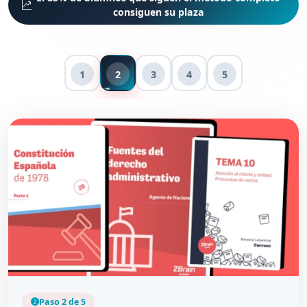
consiguen su plaza
1
2
3
4
5
Paso 2 de 5