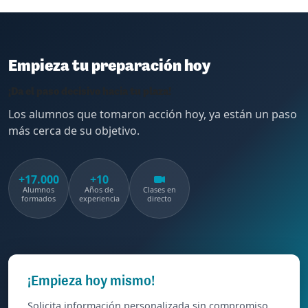
Empieza tu preparación hoy
¡Da el paso decisivo hacia tu plaza!
Los alumnos que tomaron acción hoy, ya están un paso
más cerca de su objetivo.
+17.000
+10
Alumnos
Años de
Clases en
formados
experiencia
directo
¡Empieza hoy mismo!
Solicita información personalizada sin compromiso