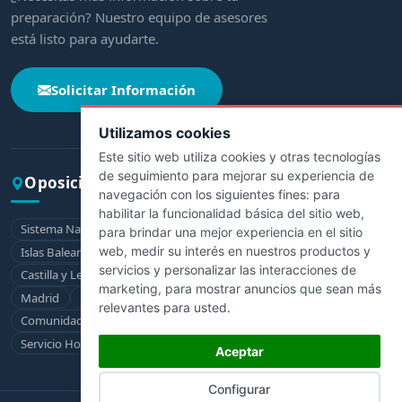
preparación? Nuestro equipo de asesores
está listo para ayudarte.
Solicitar Información
Utilizamos cookies
Este sitio web utiliza cookies y otras tecnologías
de seguimiento para mejorar su experiencia de
Oposiciones por comunidad
navegación con los siguientes fines:
para
habilitar la funcionalidad básica del sitio web
,
Sistema Nacional de Salud
Andalucía
Aragón
Asturias
para brindar una mejor experiencia en el sitio
web
,
medir su interés en nuestros productos y
Islas Baleares
Canarias
Cantabria
Castilla-La Mancha
servicios y personalizar las interacciones de
Castilla y León
Cataluña
Extremadura
Galicia
La Rioja
marketing
,
para mostrar anuncios que sean más
Madrid
Murcia
Navarra
País Vasco
relevantes para usted
.
Comunidad Valenciana
Ceuta
Melilla
Servicio Hospitalario de la Defensa
Aceptar
Configurar