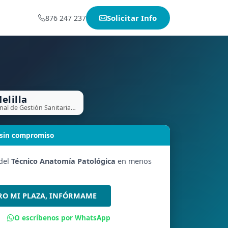
Solicitar Info
876 247 237
elilla
Instituto Nacional de Gestión Sanitaria (Melilla)
 sin compromiso
 del
Técnico Anatomía Patológica
en menos
RO MI PLAZA, INFÓRMAME
O escríbenos por WhatsApp