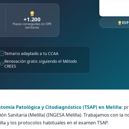
+1.200
ESP
Plazas conseguidas en OPE
sanitarias
Temario adaptado a tu CCAA
Renovación gratis siguiendo el Método
CREES
tomía Patológica y Citodiagnóstico (TSAP) en Melilla
: p
ión Sanitaria (Melilla) (INGESA Melilla). Trabajamos con la 
la y los protocolos habituales en el examen TSAP.