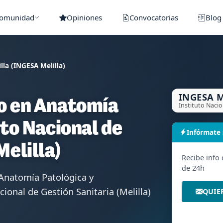
Comunidad
Opiniones
Convocatorias
Blog
lla (INGESA Melilla)
INGESA M
o en Anatomía
uto Nacional de
Infórmate
Melilla)
Recibe info
de 24h
 Anatomía Patológica y
cional de Gestión Sanitaria (Melilla)
QUIE