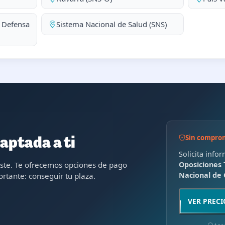
a Defensa
Sistema Nacional de Salud (SNS)
Sin compro
aptada a ti
Solicita info
oste. Te ofrecemos opciones de pago
Oposiciones 
Nacional de G
rtante: conseguir tu plaza.
VER PRECI