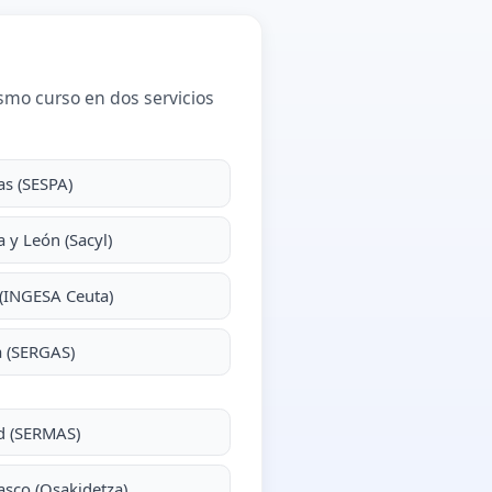
smo curso en dos servicios
as (SESPA)
la y León (Sacyl)
(INGESA Ceuta)
a (SERGAS)
d (SERMAS)
asco (Osakidetza)