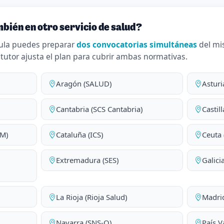
bién en otro servicio de salud?
ula puedes preparar
dos convocatorias simultáneas
del mi
 tutor ajusta el plan para cubrir ambas normativas.
Aragón (SALUD)
Asturi
Cantabria (SCS Cantabria)
Castil
AM)
Cataluña (ICS)
Ceuta 
Extremadura (SES)
Galici
La Rioja (Rioja Salud)
Madri
Navarra (SNS-O)
País V