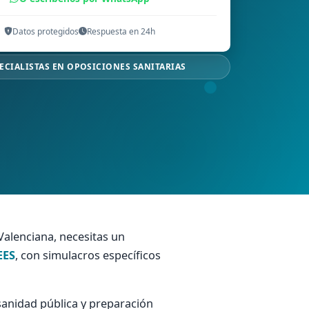
Datos protegidos
Respuesta en 24h
ECIALISTAS EN OPOSICIONES SANITARIAS
Valenciana, necesitas un
EES
, con simulacros específicos
sanidad pública y preparación