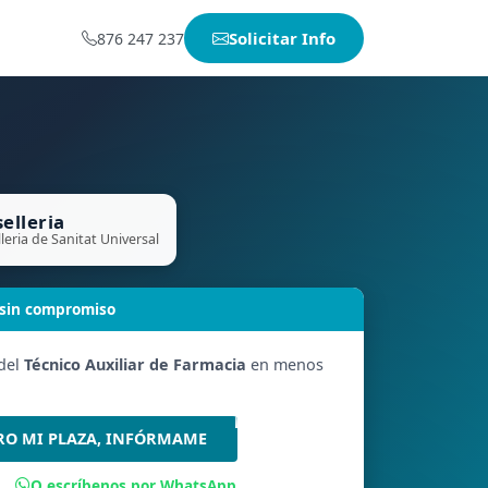
Solicitar Info
876 247 237
elleria
leria de Sanitat Universal
 sin compromiso
 del
Técnico Auxiliar de Farmacia
en menos
RO MI PLAZA, INFÓRMAME
O escríbenos por WhatsApp