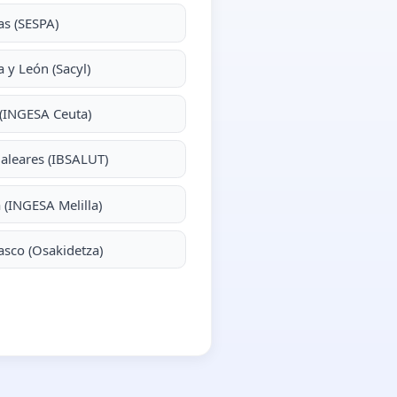
as (SESPA)
la y León (Sacyl)
(INGESA Ceuta)
Baleares (IBSALUT)
a (INGESA Melilla)
asco (Osakidetza)