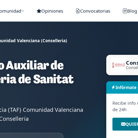
Comunidad
Opiniones
Convocatorias
Blog
unidad Valenciana (Conselleria)
Cons
 Auxiliar de
Consel
ria de Sanitat
Infórmate
Recibe info
cia (TAF) Comunidad Valenciana
de 24h
onselleria
QUIE