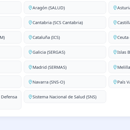
Aragón (SALUD)
Asturi
Cantabria (SCS Cantabria)
Castil
AM)
Cataluña (ICS)
Ceuta 
Galicia (SERGAS)
Islas 
Madrid (SERMAS)
Melill
Navarra (SNS-O)
País V
a Defensa
Sistema Nacional de Salud (SNS)