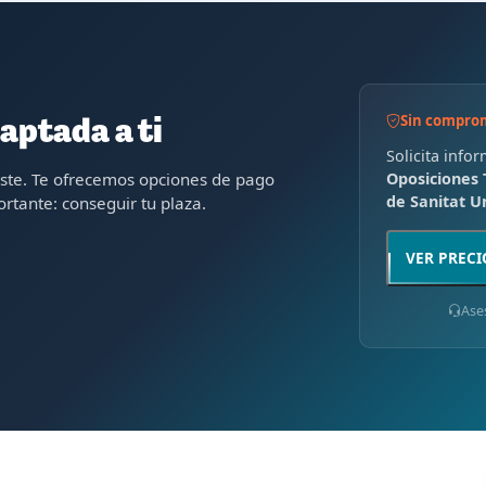
Sin compro
aptada a ti
Solicita info
oste. Te ofrecemos opciones de pago
Oposiciones 
de Sanitat U
rtante: conseguir tu plaza.
VER PRECI
Ase