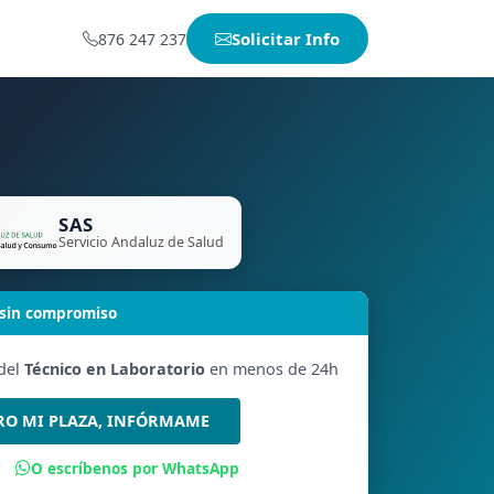
Solicitar Info
876 247 237
SAS
Servicio Andaluz de Salud
 sin compromiso
 del
Técnico en Laboratorio
en menos de 24h
RO MI PLAZA, INFÓRMAME
O escríbenos por WhatsApp