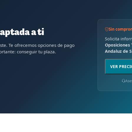
Sin compro
aptada a ti
Solicita info
oste. Te ofrecemos opciones de pago
Oposiciones T
Andaluz de S
rtante: conseguir tu plaza.
VER PRECI
Ase