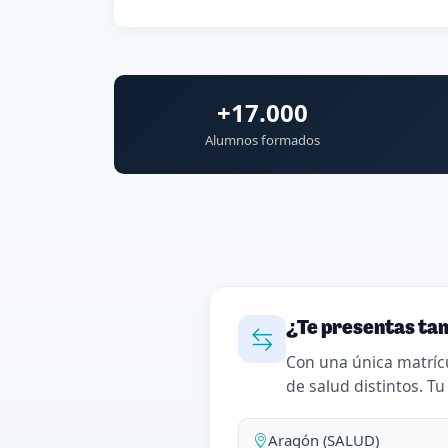
+17.000
Alumnos formados
¿Te presentas tam
Con una única matríc
de salud distintos. Tu
Aragón (SALUD)