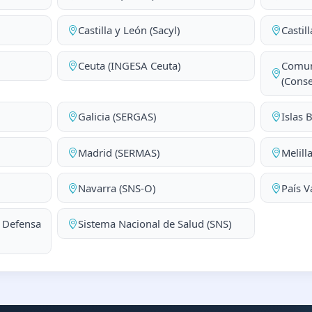
Castilla y León (Sacyl)
Castil
Ceuta (INGESA Ceuta)
Comun
(Conse
Galicia (SERGAS)
Islas 
Madrid (SERMAS)
Melill
Navarra (SNS-O)
País V
a Defensa
Sistema Nacional de Salud (SNS)