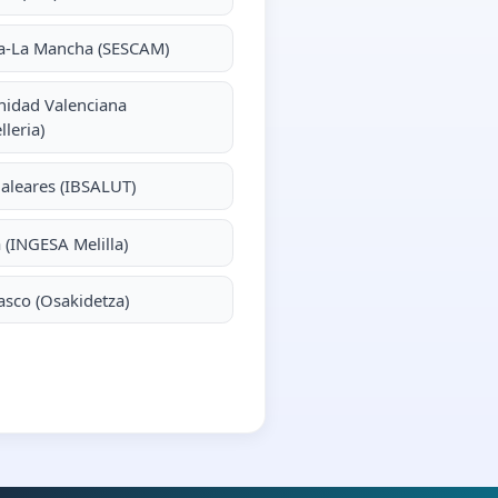
la-La Mancha (SESCAM)
idad Valenciana
lleria)
Baleares (IBSALUT)
a (INGESA Melilla)
asco (Osakidetza)