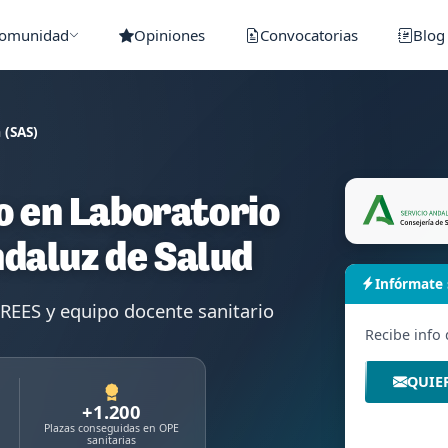
Comunidad
Opiniones
Convocatorias
Blog
 (SAS)
o en Laboratorio
Andaluz de Salud
Infórmate
EES y equipo docente sanitario
Recibe info
QUIE
+1.200
Plazas conseguidas en OPE
sanitarias