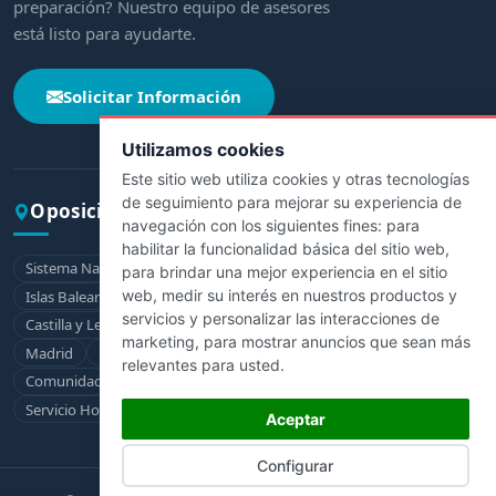
preparación? Nuestro equipo de asesores
está listo para ayudarte.
Solicitar Información
Utilizamos cookies
Este sitio web utiliza cookies y otras tecnologías
de seguimiento para mejorar su experiencia de
Oposiciones por comunidad
navegación con los siguientes fines:
para
habilitar la funcionalidad básica del sitio web
,
Sistema Nacional de Salud
Andalucía
Aragón
Asturias
para brindar una mejor experiencia en el sitio
web
,
medir su interés en nuestros productos y
Islas Baleares
Canarias
Cantabria
Castilla-La Mancha
servicios y personalizar las interacciones de
Castilla y León
Cataluña
Extremadura
Galicia
La Rioja
marketing
,
para mostrar anuncios que sean más
Madrid
Murcia
Navarra
País Vasco
relevantes para usted
.
Comunidad Valenciana
Ceuta
Melilla
Servicio Hospitalario de la Defensa
Aceptar
Configurar