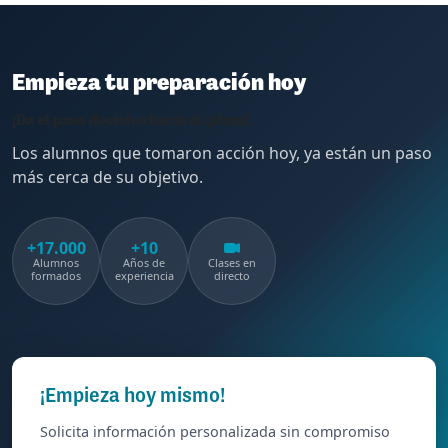
Empieza tu preparación hoy
¡Da el paso decisivo hacia tu plaza!
Los alumnos que tomaron acción hoy, ya están un paso
más cerca de su objetivo.
+17.000
+10
Alumnos
Años de
Clases en
formados
experiencia
directo
¡Empieza hoy mismo!
Solicita información personalizada sin compromiso