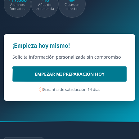
+17.000
+10
Alumnos
Años de
Clases en
formados
experiencia
directo
¡Empieza hoy mismo!
Solicita información personalizada sin compromiso
EMPEZAR MI PREPARACIÓN HOY
Garantía de satisfacción 14 días