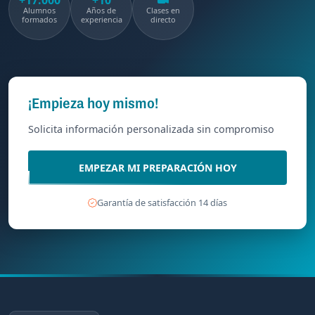
+17.000
+10
Alumnos
Años de
Clases en
formados
experiencia
directo
¡Empieza hoy mismo!
Solicita información personalizada sin compromiso
EMPEZAR MI PREPARACIÓN HOY
Garantía de satisfacción 14 días