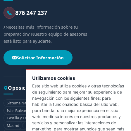
876 247 237
¿Necesitas más información sobre tu
preparación? Nuestro equipo de asesores
está listo para ayudarte.
Solicitar Información
Utilizamos cookies
Este sitio web utiliza cookies y otras tecnologías
Oposiciones por comunidad
de seguimiento para mejorar su experiencia de
navegación con los siguientes fines:
para
Sistema Nacional de Salud
Andalucía
Aragón
Asturias
habilitar la funcionalidad básica del sitio web
,
para brindar una mejor experiencia en el sitio
Islas Baleares
Canarias
Cantabria
Castilla-La Mancha
web
,
medir su interés en nuestros productos y
Castilla y León
Cataluña
Extremadura
Galicia
La Rioja
servicios y personalizar las interacciones de
Madrid
Murcia
Navarra
País Vasco
marketing
,
para mostrar anuncios que sean más