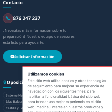
Contacto
876 247 237
¿Necesitas más información sobre tu
preparación? Nuestro equipo de asesores
está listo para ayudarte.
Solicitar Información
Utilizamos cookies
Este sitio web utiliza cookies y otras tecnologías
Oposiciones por comunidad
de seguimiento para mejorar su experiencia de
navegación con los siguientes fines:
para
Sistema Nacional de Salud
Andalucía
Aragón
Asturias
habilitar la funcionalidad básica del sitio web
,
Islas Baleares
Canarias
Cantabria
Castilla-La Mancha
para brindar una mejor experiencia en el sitio
web
,
medir su interés en nuestros productos y
Castilla y León
Cataluña
Extremadura
Galicia
La Rioja