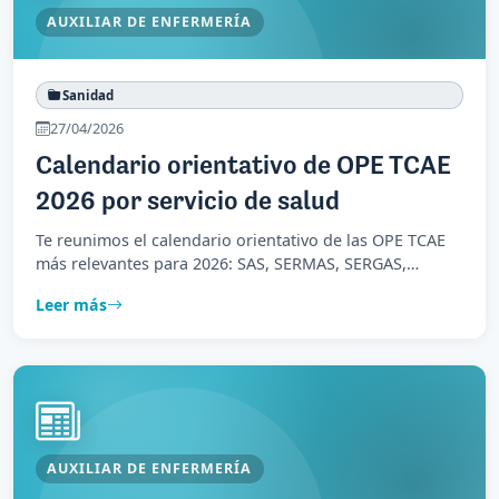
AUXILIAR DE ENFERMERÍA
Sanidad
27/04/2026
Calendario orientativo de OPE TCAE
2026 por servicio de salud
Te reunimos el calendario orientativo de las OPE TCAE
más relevantes para 2026: SAS, SERMAS, SERGAS,
Osakidetza, Sacyl, SESCAM y resto de servicios
Leer más
autonómicos.
AUXILIAR DE ENFERMERÍA