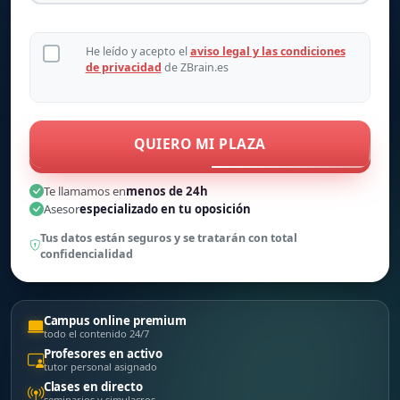
He leído y acepto el
aviso legal y las condiciones
de privacidad
de ZBrain.es
QUIERO MI PLAZA
Te llamamos en
menos de 24h
Asesor
especializado en tu oposición
Tus datos están seguros y se tratarán con total
confidencialidad
Campus online premium
todo el contenido 24/7
Profesores en activo
tutor personal asignado
Clases en directo
seminarios y simulacros