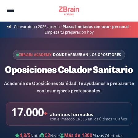
Convocatoria 2026 abierta ·
Plazas limitadas con tutor personal
·
Empieza tu preparación hoy
ZBRAIN ACADEMY
·
DONDE APRUEBAN LOS OPOSITORES
Oposiciones Celador Sanitario
Academia de Oposiciones Sanidad ¡Te ayudamos a prepararte
con los mejores profesionales!
17.000
+
alumnos formados
con el método CREES en los últimos 10 años
4,8/5
C2
Más de 1300
Nota
Nivel
Plazas Ofertadas