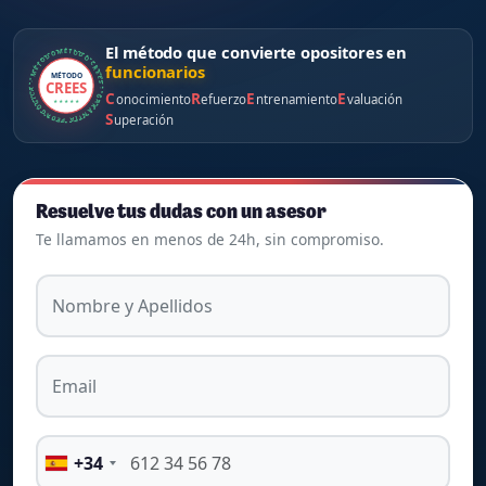
El método que convierte opositores en
MÉTODO CREES · GARANTÍA PEDAGÓGICA · MÉTODO CREES ·
funcionarios
MÉTODO
CREES
C
R
E
E
onocimiento
efuerzo
ntrenamiento
valuación
★ ★ ★ ★ ★
S
uperación
Resuelve tus dudas con un asesor
Te llamamos en menos de 24h, sin compromiso.
Nombre y Apellidos
Email
+34