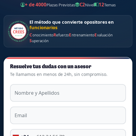
+ de 4000
C2
12
Plazas Previstas
Nivel
Temas
El método que convierte opositores en
MÉTODO CREES · GARANTÍA PEDAGÓGICA · MÉTODO CREES ·
funcionarios
MÉTODO
CREES
C
R
E
E
onocimiento
efuerzo
ntrenamiento
valuación
★ ★ ★ ★ ★
S
uperación
Resuelve tus dudas con un asesor
Te llamamos en menos de 24h, sin compromiso.
Nombre y Apellidos
Email