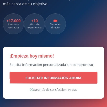
¡Da el paso decisivo hacia tu plaza!
Los alumnos que tomaron acción hoy, ya están un paso
más cerca de su objetivo.
+17.000
+10
Alumnos
Años de
Clases en
formados
experiencia
directo
¡Empieza hoy mismo!
Solicita información personalizada sin compromiso