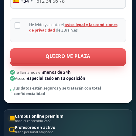
+34
He leído y acepto el
aviso legal y las condiciones
de privacidad
de ZBrain.es
QUIERO MI PLAZA
Te llamamos en
menos de 24h
Asesor
especializado en tu oposición
Tus datos están seguros y se tratarán con total
confidencialidad
Campus online premium
todo el contenido 24/7
Profesores en activo
tutor personal asignado