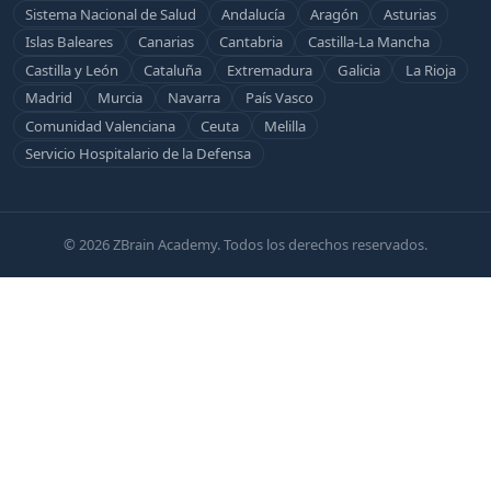
Sistema Nacional de Salud
Andalucía
Aragón
Asturias
Islas Baleares
Canarias
Cantabria
Castilla-La Mancha
Castilla y León
Cataluña
Extremadura
Galicia
La Rioja
Madrid
Murcia
Navarra
País Vasco
Comunidad Valenciana
Ceuta
Melilla
Servicio Hospitalario de la Defensa
© 2026 ZBrain Academy. Todos los derechos reservados.