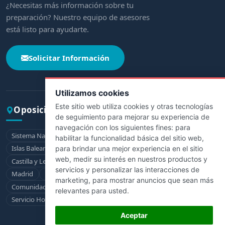
¿Necesitas más información sobre tu
preparación? Nuestro equipo de asesores
está listo para ayudarte.
Solicitar Información
Utilizamos cookies
Este sitio web utiliza cookies y otras tecnologías
Oposiciones por comunidad
de seguimiento para mejorar su experiencia de
navegación con los siguientes fines:
para
Sistema Nacional de Salud
Andalucía
Aragón
Asturias
habilitar la funcionalidad básica del sitio web
,
Islas Baleares
Canarias
Cantabria
Castilla-La Mancha
para brindar una mejor experiencia en el sitio
web
,
medir su interés en nuestros productos y
Castilla y León
Cataluña
Extremadura
Galicia
La Rioja
servicios y personalizar las interacciones de
Madrid
Murcia
Navarra
País Vasco
marketing
,
para mostrar anuncios que sean más
Comunidad Valenciana
Ceuta
Melilla
relevantes para usted
.
Servicio Hospitalario de la Defensa
Aceptar